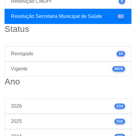
Resolução CMDPI
9
Resolução Secretaria Municipal de Saúde
63
Status
Revogado
15
Vigente
9976
Ano
2026
234
2025
532