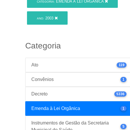
EMENDA À LEI ORGÂNICA
CATEGORIA:
2003
ANO:
Categoria
Ato
119
Convênios
1
Decreto
5336
Emenda à Lei Orgânica
1
Instrumentos de Gestão da Secretaria
5
Municipal de Saúde