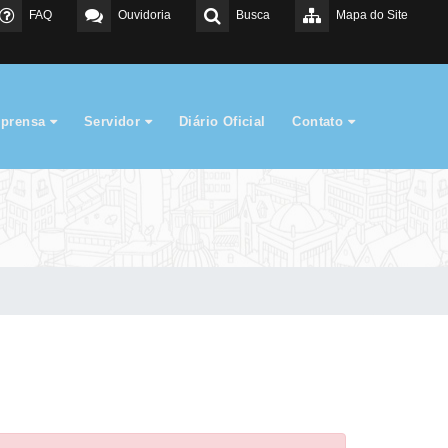
FAQ
Ouvidoria
Busca
Mapa do Site
mprensa
Servidor
Diário Oficial
Contato