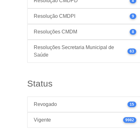
Resolução CMDPD
8
Resolução CMDPI
9
Resoluções CMDM
8
Resoluções Secretaria Municipal de
63
Saúde
Status
Revogado
15
Vigente
9982