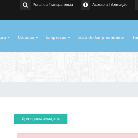
Portal da Transparência
Acesso à Informação
tura
Cidadão
Empresas
Sala do Empreendedor
I
PESQUISA AVANÇADA