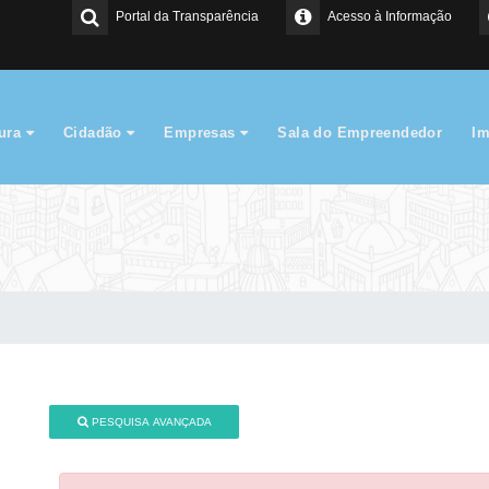
Portal da Transparência
Acesso à Informação
tura
Cidadão
Empresas
Sala do Empreendedor
I
PESQUISA AVANÇADA