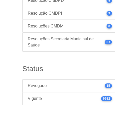
Resolução CMDPD
8
Resolução CMDPI
9
Resoluções CMDM
8
Resoluções Secretaria Municipal de
63
Saúde
Status
Revogado
15
Vigente
9982