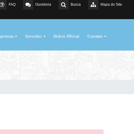
FAQ
Ouvidoria
Busca
Mapa do Site
mprensa
Servidor
Diário Oficial
Contato