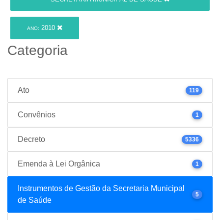
2010
ANO:
Categoria
Ato
119
Convênios
1
Decreto
5336
Emenda à Lei Orgânica
1
Instrumentos de Gestão da Secretaria Municipal
5
de Saúde