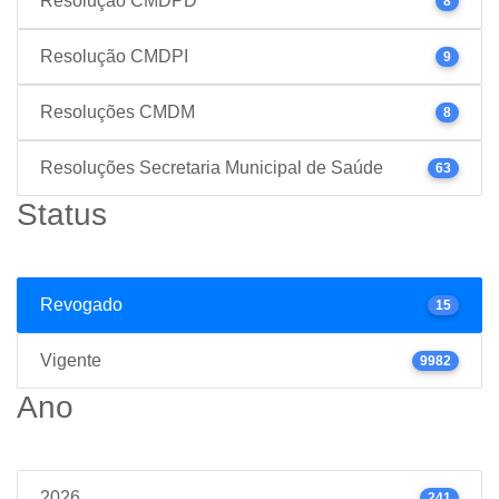
Resolução CMDPD
8
Resolução CMDPI
9
Resoluções CMDM
8
Resoluções Secretaria Municipal de Saúde
63
Status
Revogado
15
Vigente
9982
Ano
2026
241