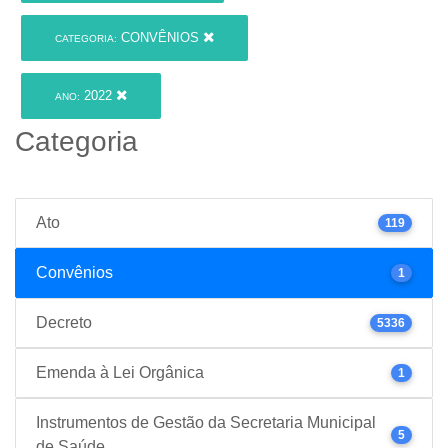
CONVÊNIOS
CATEGORIA:
2022
ANO:
Categoria
Ato
119
Convênios
1
Decreto
5336
Emenda à Lei Orgânica
1
Instrumentos de Gestão da Secretaria Municipal
5
de Saúde