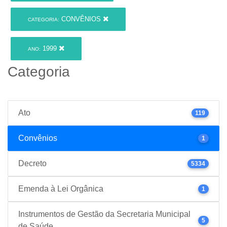
CONVÊNIOS
CATEGORIA:
1999
ANO:
Categoria
Ato
119
Convênios
1
Decreto
5334
Emenda à Lei Orgânica
1
Instrumentos de Gestão da Secretaria Municipal
5
de Saúde