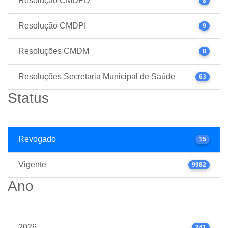
Resolução CMDPD
8
Resolução CMDPI
9
Resoluções CMDM
8
Resoluções Secretaria Municipal de Saúde
63
Status
Revogado
15
Vigente
9982
Ano
2026
241