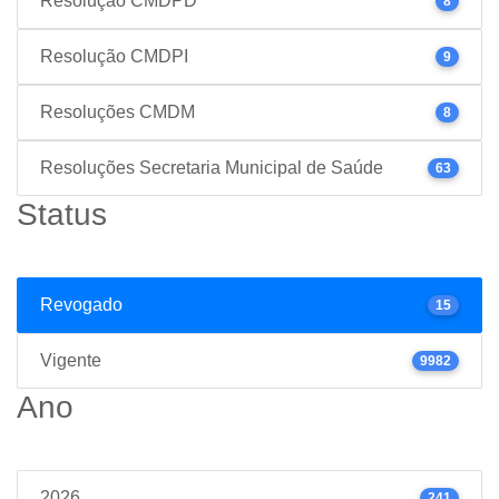
Resolução CMDPD
8
Resolução CMDPI
9
Resoluções CMDM
8
Resoluções Secretaria Municipal de Saúde
63
Status
Revogado
15
Vigente
9982
Ano
2026
241