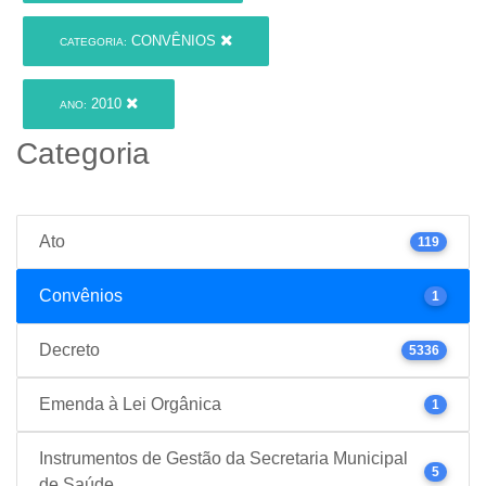
CONVÊNIOS
CATEGORIA:
2010
ANO:
Categoria
Ato
119
Convênios
1
Decreto
5336
Emenda à Lei Orgânica
1
Instrumentos de Gestão da Secretaria Municipal
5
de Saúde