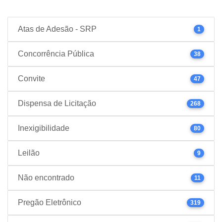
Atas de Adesão - SRP
1
Concorrência Pública
38
Convite
47
Dispensa de Licitação
268
Inexigibilidade
80
Leilão
9
Não encontrado
11
Pregão Eletrônico
319