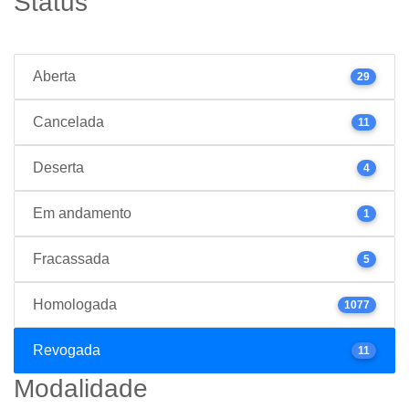
Status
Aberta
29
Cancelada
11
Deserta
4
Em andamento
1
Fracassada
5
Homologada
1077
Revogada
11
Modalidade