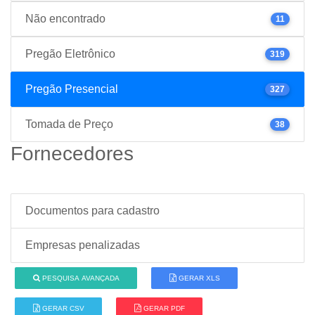
Não encontrado
11
Pregão Eletrônico
319
Pregão Presencial
327
Tomada de Preço
38
Fornecedores
Documentos para cadastro
Empresas penalizadas
PESQUISA AVANÇADA
GERAR XLS
GERAR CSV
GERAR PDF