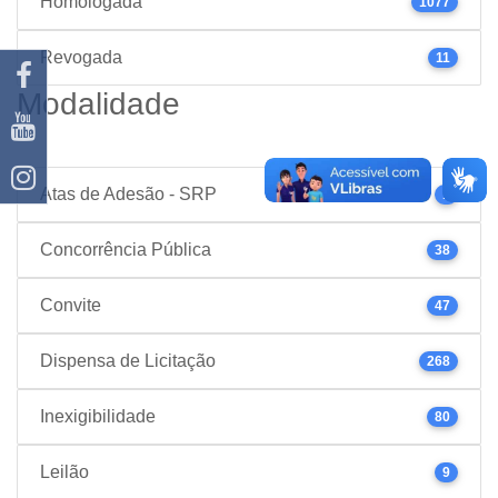
Homologada
1077
Revogada
11
Modalidade
Atas de Adesão - SRP
1
Concorrência Pública
38
Convite
47
Dispensa de Licitação
268
Inexigibilidade
80
Leilão
9