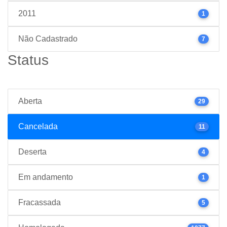
2011
1
Não Cadastrado
7
Status
Aberta
29
Cancelada
11
Deserta
4
Em andamento
1
Fracassada
5