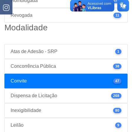
Homologada
1077
Revogada
11
Modalidade
Atas de Adesão - SRP
1
Concorrência Pública
38
Convite
47
Dispensa de Licitação
268
Inexigibilidade
80
Leilão
9