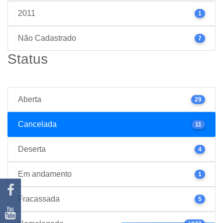
2011
1
Não Cadastrado
7
Status
Aberta
29
Cancelada
11
Deserta
4
Em andamento
1
Fracassada
5