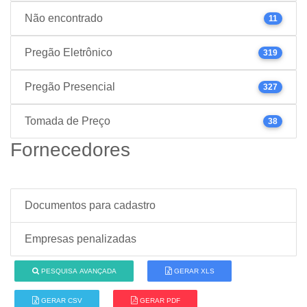
Não encontrado
11
Pregão Eletrônico
319
Pregão Presencial
327
Tomada de Preço
38
Fornecedores
Documentos para cadastro
Empresas penalizadas
PESQUISA AVANÇADA
GERAR XLS
GERAR CSV
GERAR PDF