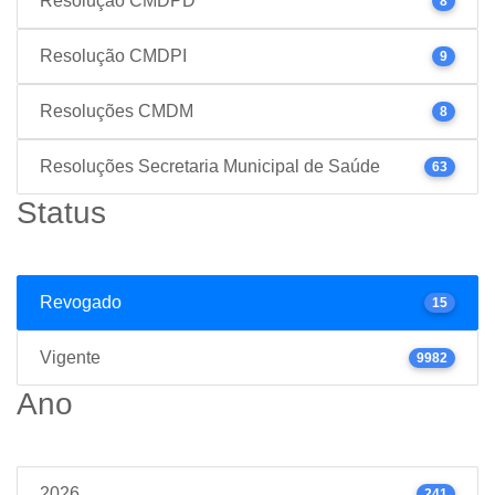
Resolução CMDPD
8
Resolução CMDPI
9
Resoluções CMDM
8
Resoluções Secretaria Municipal de Saúde
63
Status
Revogado
15
Vigente
9982
Ano
2026
241