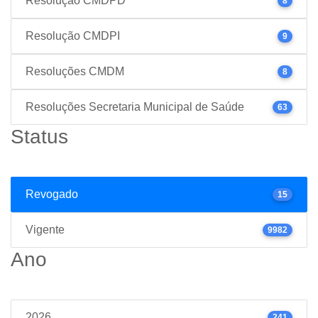
Resolução CMDPD
8
Resolução CMDPI
9
Resoluções CMDM
8
Resoluções Secretaria Municipal de Saúde
63
Status
Revogado
15
Vigente
9982
Ano
2026
241