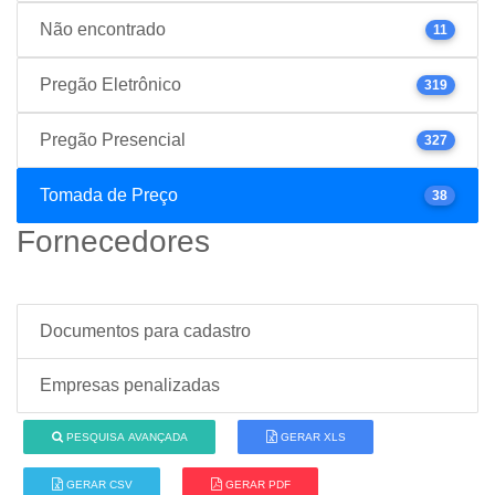
Não encontrado
11
Pregão Eletrônico
319
Pregão Presencial
327
Tomada de Preço
38
Fornecedores
Documentos para cadastro
Empresas penalizadas
PESQUISA AVANÇADA
GERAR XLS
GERAR CSV
GERAR PDF