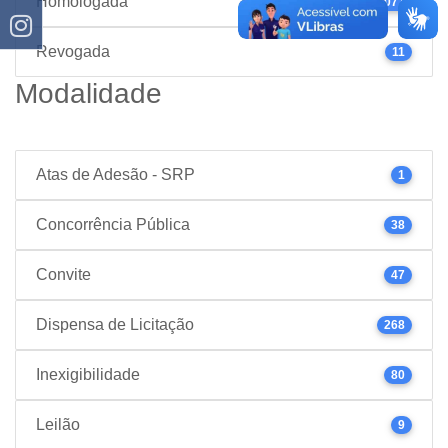
Homologada
1077
Revogada
11
Modalidade
Atas de Adesão - SRP
1
Concorrência Pública
38
Convite
47
Dispensa de Licitação
268
Inexigibilidade
80
Leilão
9