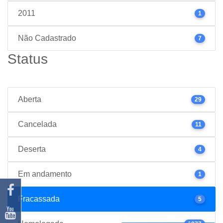
2011
1
Não Cadastrado
7
Status
Aberta
29
Cancelada
11
Deserta
4
Em andamento
1
Fracassada
5