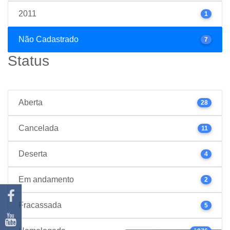
2011
1
Não Cadastrado
7
Status
Aberta
28
Cancelada
11
Deserta
4
Em andamento
2
Fracassada
5