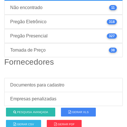
Não encontrado
11
Pregão Eletrônico
318
Pregão Presencial
327
Tomada de Preço
38
Fornecedores
Documentos para cadastro
Empresas penalizadas
PESQUISA AVANÇADA
GERAR XLS
GERAR CSV
GERAR PDF