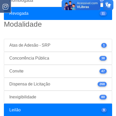
Homologada
1076
Revogada
11
Modalidade
Atas de Adesão - SRP
1
Concorrência Pública
38
Convite
47
Dispensa de Licitação
268
Inexigibilidade
80
Leilão
9