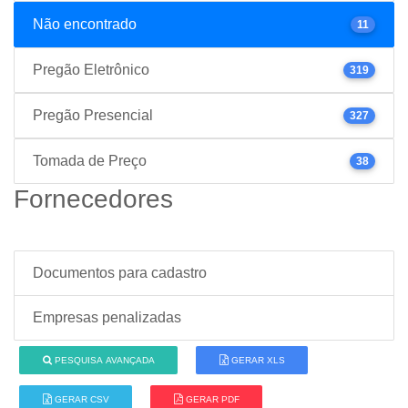
Não encontrado
11
Pregão Eletrônico
319
Pregão Presencial
327
Tomada de Preço
38
Fornecedores
Documentos para cadastro
Empresas penalizadas
PESQUISA AVANÇADA
GERAR XLS
GERAR CSV
GERAR PDF