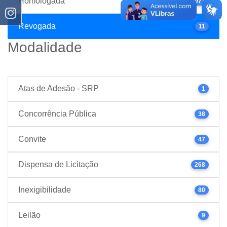
Homologada
1077
Revogada
11
Modalidade
Atas de Adesão - SRP
1
Concorrência Pública
38
Convite
47
Dispensa de Licitação
268
Inexigibilidade
80
Leilão
9