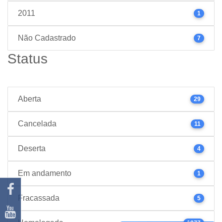
2011
1
Não Cadastrado
7
Status
Aberta
29
Cancelada
11
Deserta
4
Em andamento
1
Fracassada
5