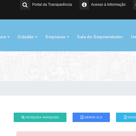
Portal da Transparência
Acesso à Informação
tura
Cidadão
Empresas
Sala do Empreendedor
I
PESQUISA AVANÇADA
GERAR XLS
GERA