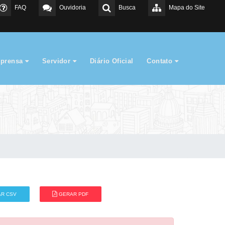
FAQ
Ouvidoria
Busca
Mapa do Site
mprensa
Servidor
Diário Oficial
Contato
R CSV
GERAR PDF