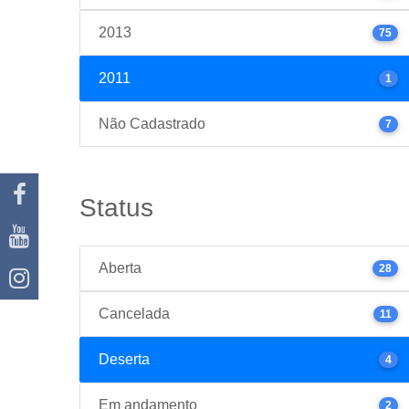
2013
75
2011
1
Não Cadastrado
7
Status
Aberta
28
Cancelada
11
Deserta
4
Em andamento
2