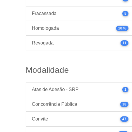
Fracassada
5
Homologada
1076
Revogada
11
Modalidade
Atas de Adesão - SRP
1
Concorrência Pública
38
Convite
47