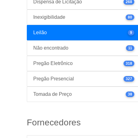
Dispensa de Licitação
268
Inexigibilidade
80
Leilão
9
Não encontrado
11
Pregão Eletrônico
318
Pregão Presencial
327
Tomada de Preço
38
Fornecedores