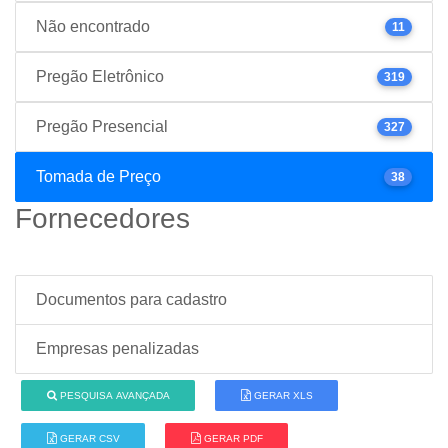
Não encontrado
11
Pregão Eletrônico
319
Pregão Presencial
327
Tomada de Preço
38
Fornecedores
Documentos para cadastro
Empresas penalizadas
PESQUISA AVANÇADA
GERAR XLS
GERAR CSV
GERAR PDF