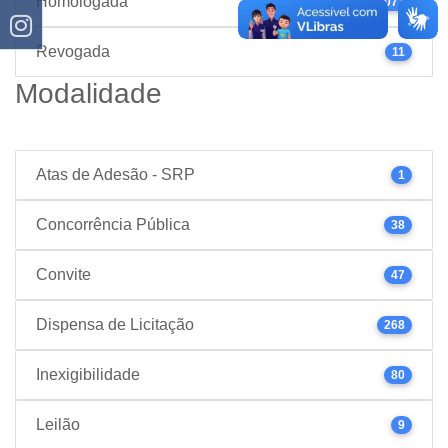
Homologada
1077
Revogada
11
Modalidade
Atas de Adesão - SRP
1
Concorrência Pública
38
Convite
47
Dispensa de Licitação
268
Inexigibilidade
80
Leilão
9