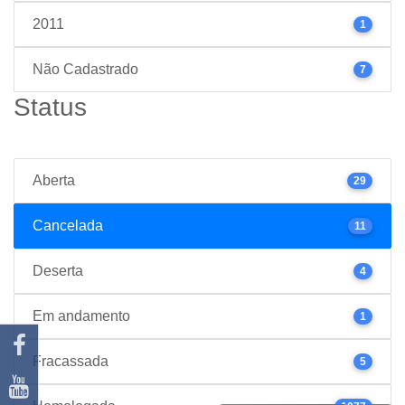
2011
1
Não Cadastrado
7
Status
Aberta
29
Cancelada
11
Deserta
4
Em andamento
1
Fracassada
5