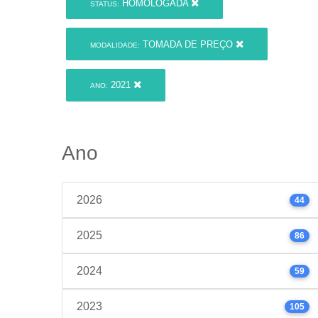
HOMOLOGADA
STATUS:
TOMADA DE PREÇO
MODALIDADE:
2021
ANO:
Ano
2026
44
2025
86
2024
59
2023
105