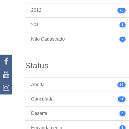
2013
75
2011
1
Não Cadastrado
7
Status
Aberta
29
Cancelada
11
Deserta
4
Em andamento
1