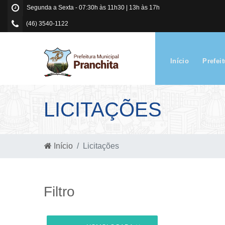
Segunda a Sexta - 07:30h às 11h30 | 13h às 17h
(46) 3540-1122
Início
Prefei
LICITAÇÕES
Início
Licitações
Filtro