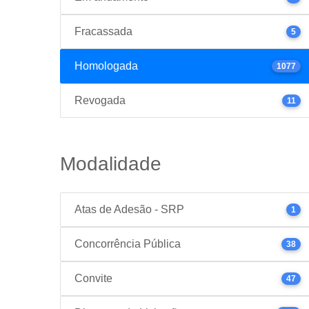
Fracassada
5
Homologada
1077
Revogada
11
Modalidade
Atas de Adesão - SRP
1
Concorrência Pública
38
Convite
47