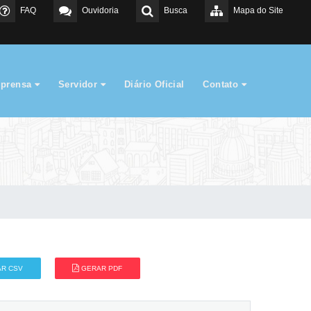
FAQ
Ouvidoria
Busca
Mapa do Site
mprensa
Servidor
Diário Oficial
Contato
R CSV
GERAR PDF