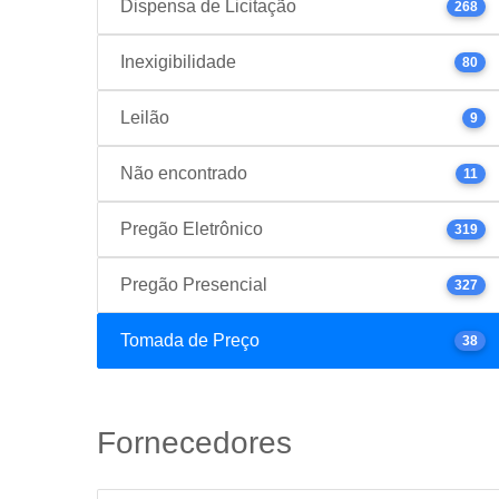
Dispensa de Licitação
268
Inexigibilidade
80
Leilão
9
Não encontrado
11
Pregão Eletrônico
319
Pregão Presencial
327
Tomada de Preço
38
Fornecedores