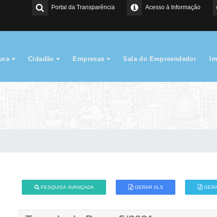
Portal da Transparência
Acesso à Informação
tura
Cidadão
Empresas
Sala do Empreendedor
I
PESQUISA AVANÇADA
GERAR XLS
GERA