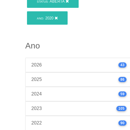
ABERTA
STATUS:
2020
ANO:
Ano
2026
43
2025
86
2024
59
2023
105
2022
90