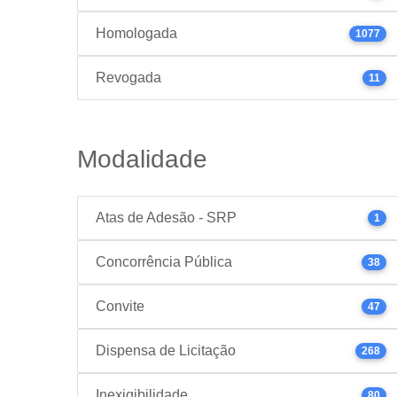
Homologada
1077
Revogada
11
Modalidade
Atas de Adesão - SRP
1
Concorrência Pública
38
Convite
47
Dispensa de Licitação
268
Inexigibilidade
80