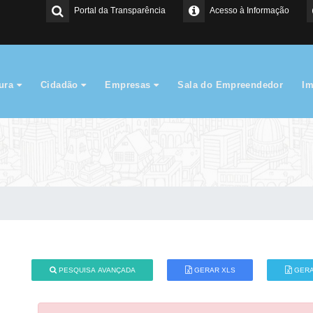
Portal da Transparência
Acesso à Informação
tura
Cidadão
Empresas
Sala do Empreendedor
I
PESQUISA AVANÇADA
GERAR XLS
GERA