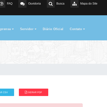
FAQ
Ouvidoria
Busca
Mapa do Site
mprensa
Servidor
Diário Oficial
Contato
R CSV
GERAR PDF