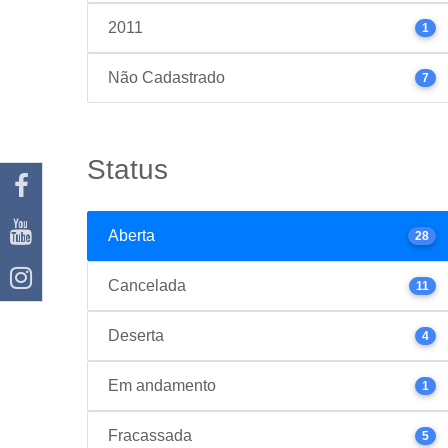
2011
1
Não Cadastrado
7
Status
Aberta
28
Cancelada
11
Deserta
4
Em andamento
1
Fracassada
5