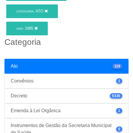
ATO
CATEGORIA:
1985
ANO:
Categoria
Ato
119
Convênios
1
Decreto
5336
Emenda à Lei Orgânica
1
Instrumentos de Gestão da Secretaria Municipal
5
de Saúde