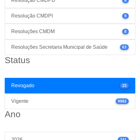
Resolução CMDPD
8
Resolução CMDPI
9
Resoluções CMDM
8
Resoluções Secretaria Municipal de Saúde
63
Status
Revogado
15
Vigente
9982
Ano
2026
241