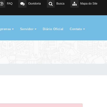
FAQ
Ouvidoria
Busca
Mapa do Site
mprensa
Servidor
Diário Oficial
Contato