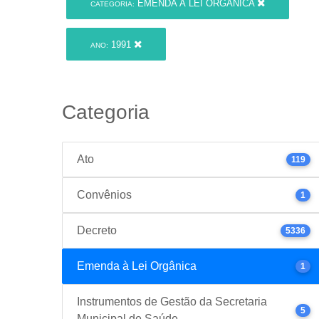
EMENDA À LEI ORGÂNICA
CATEGORIA:
1991
ANO:
Categoria
Ato
119
Convênios
1
Decreto
5336
Emenda à Lei Orgânica
1
Instrumentos de Gestão da Secretaria
5
Municipal de Saúde