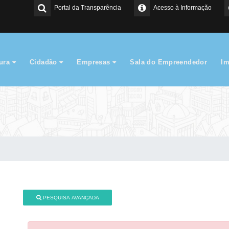
Portal da Transparência
Acesso à Informação
tura
Cidadão
Empresas
Sala do Empreendedor
I
PESQUISA AVANÇADA