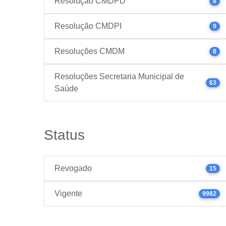
Resolução CMDPD
8
Resolução CMDPI
9
Resoluções CMDM
8
Resoluções Secretaria Municipal de
63
Saúde
Status
Revogado
15
Vigente
9982