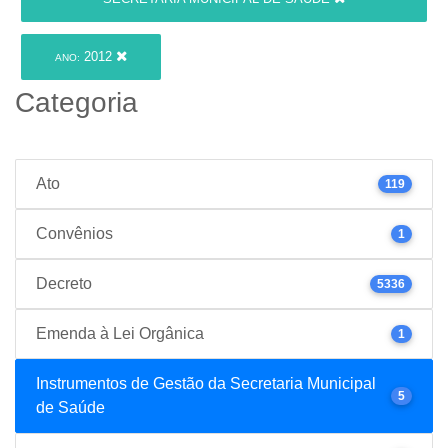
2012
ANO:
Categoria
Ato
119
Convênios
1
Decreto
5336
Emenda à Lei Orgânica
1
Instrumentos de Gestão da Secretaria Municipal
5
de Saúde