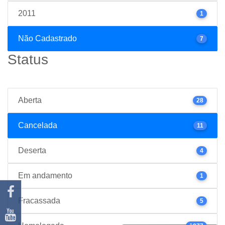
2011
1
Não Cadastrado
7
Status
Aberta
28
Cancelada
11
Deserta
4
Em andamento
1
Fracassada
5