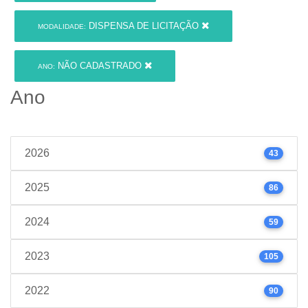
DISPENSA DE LICITAÇÃO
MODALIDADE:
NÃO CADASTRADO
ANO:
Ano
2026
43
2025
86
2024
59
2023
105
2022
90