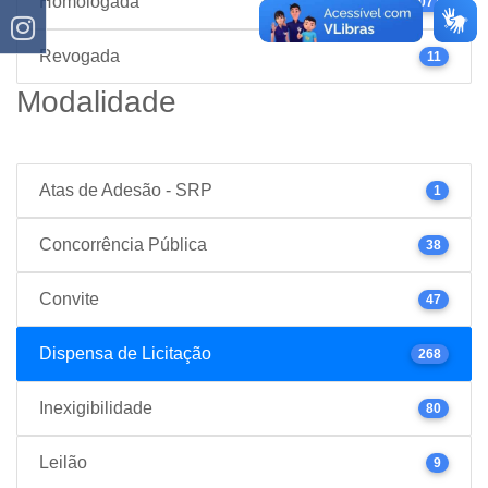
Homologada
1077
Revogada
11
Modalidade
Atas de Adesão - SRP
1
Concorrência Pública
38
Convite
47
Dispensa de Licitação
268
Inexigibilidade
80
Leilão
9