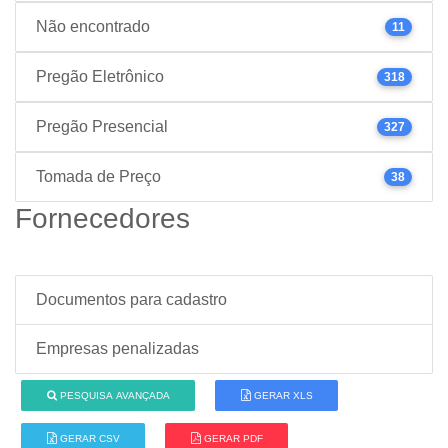
Não encontrado
11
Pregão Eletrônico
318
Pregão Presencial
327
Tomada de Preço
38
Fornecedores
Documentos para cadastro
Empresas penalizadas
PESQUISA AVANÇADA
GERAR XLS
GERAR CSV
GERAR PDF