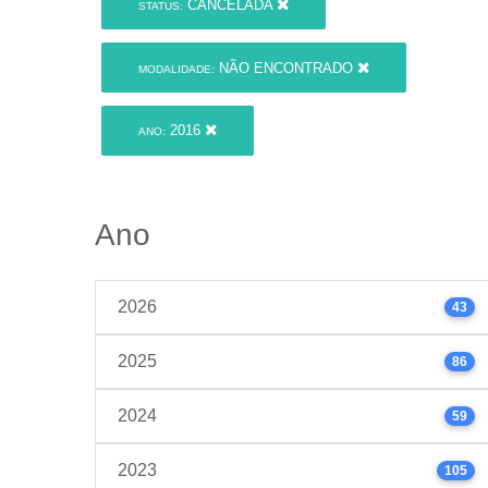
CANCELADA
STATUS:
NÃO ENCONTRADO
MODALIDADE:
2016
ANO:
Ano
2026
43
2025
86
2024
59
2023
105