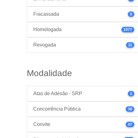
Fracassada
5
Homologada
1077
Revogada
11
Modalidade
Atas de Adesão - SRP
1
Concorrência Pública
38
Convite
47