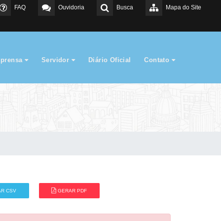
FAQ
Ouvidoria
Busca
Mapa do Site
mprensa
Servidor
Diário Oficial
Contato
R CSV
GERAR PDF