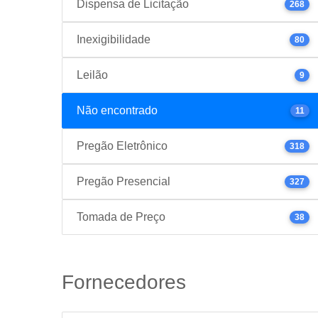
Dispensa de Licitação
268
Inexigibilidade
80
Leilão
9
Não encontrado
11
Pregão Eletrônico
318
Pregão Presencial
327
Tomada de Preço
38
Fornecedores