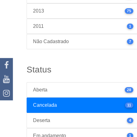
2013
75
2011
1
Não Cadastrado
7
Status
Aberta
28
Cancelada
11
Deserta
4
Em andamento
1