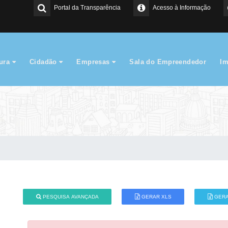
Portal da Transparência
Acesso à Informação
tura
Cidadão
Empresas
Sala do Empreendedor
I
PESQUISA AVANÇADA
GERAR XLS
GERA