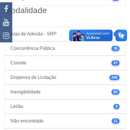
Modalidade
Atas de Adesão - SRP
1
Concorrência Pública
38
Convite
47
Dispensa de Licitação
268
Inexigibilidade
80
Leilão
9
Não encontrado
11