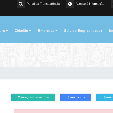
Portal da Transparência
Acesso à Informação
tura
Cidadão
Empresas
Sala do Empreendedor
I
PESQUISA AVANÇADA
GERAR XLS
GERA