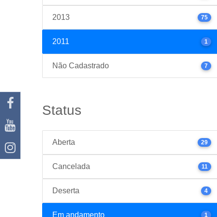
2013
75
2011
1
Não Cadastrado
7
Status
Aberta
29
Cancelada
11
Deserta
4
Em andamento
1