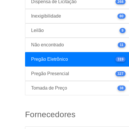
Dispensa de Licitação
268
Inexigibilidade
80
Leilão
9
Não encontrado
11
Pregão Eletrônico
319
Pregão Presencial
327
Tomada de Preço
38
Fornecedores