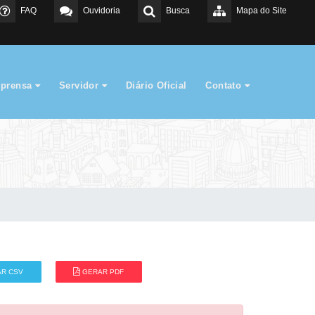
FAQ
Ouvidoria
Busca
Mapa do Site
mprensa
Servidor
Diário Oficial
Contato
R CSV
GERAR PDF