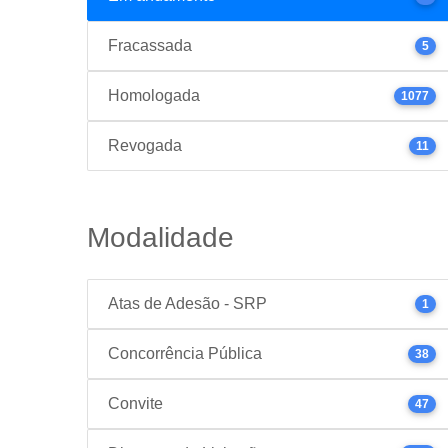
Fracassada
5
Homologada
1077
Revogada
11
Modalidade
Atas de Adesão - SRP
1
Concorrência Pública
38
Convite
47