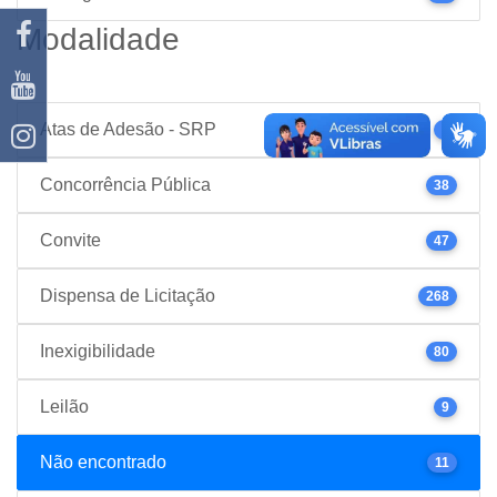
Modalidade
Atas de Adesão - SRP
1
Concorrência Pública
38
Convite
47
Dispensa de Licitação
268
Inexigibilidade
80
Leilão
9
Não encontrado
11