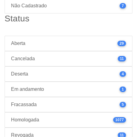
Não Cadastrado
7
Status
Aberta
29
Cancelada
11
Deserta
4
Em andamento
1
Fracassada
5
Homologada
1077
Revogada
11