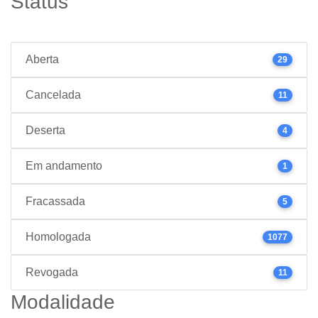
Status
Aberta
29
Cancelada
11
Deserta
4
Em andamento
1
Fracassada
5
Homologada
1077
Revogada
11
Modalidade