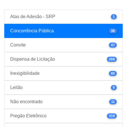
Atas de Adesão - SRP
1
Concorrência Pública
38
Convite
47
Dispensa de Licitação
268
Inexigibilidade
80
Leilão
9
Não encontrado
11
Pregão Eletrônico
319