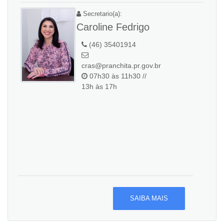
Secretario(a):
Caroline Fedrigo
(46) 35401914
cras@pranchita.pr.gov.br
07h30 às 11h30 //
13h às 17h
SAIBA MAIS