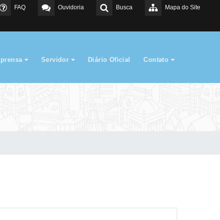
FAQ
Ouvidoria
Busca
Mapa do Site
mprensa
Servidor
Diário Oficial
Contato