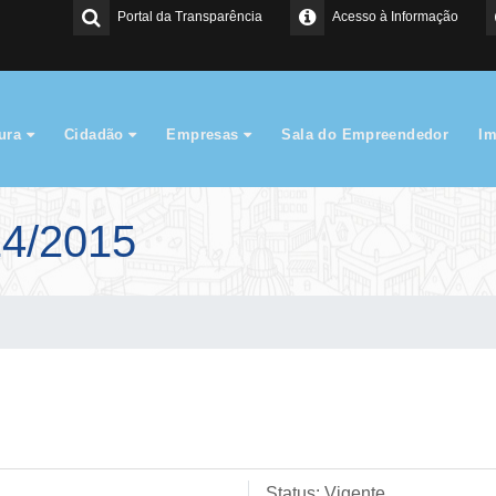
Portal da Transparência
Acesso à Informação
tura
Cidadão
Empresas
Sala do Empreendedor
I
4/2015
Status:
Vigente