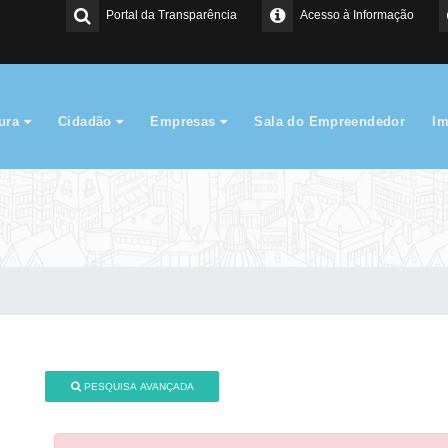
Portal da Transparência
Acesso à Informação
tura
Cidadão
Empresas
Sala do Empreendedor
I
PESQUISA AVANÇADA