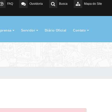
FAQ
Ouvidoria
Busca
Mapa do Site
mprensa
Servidor
Diário Oficial
Contato