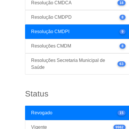
Resolução CMDCA
18
Resolução CMDPD
8
Resolução CMDPI
9
Resoluções CMDM
8
Resoluções Secretaria Municipal de
63
Saúde
Status
Revogado
15
Vigente
9982