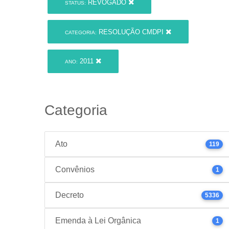
REVOGADO
STATUS:
RESOLUÇÃO CMDPI
CATEGORIA:
2011
ANO:
Categoria
Ato
119
Convênios
1
Decreto
5336
Emenda à Lei Orgânica
1