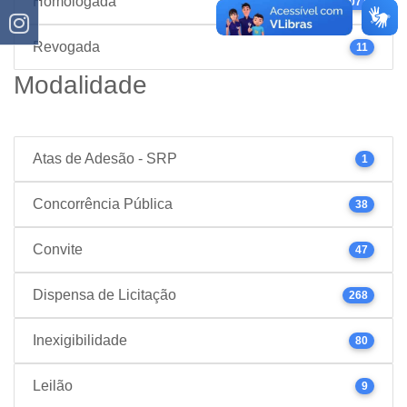
Homologada
1077
Revogada
11
Modalidade
Atas de Adesão - SRP
1
Concorrência Pública
38
Convite
47
Dispensa de Licitação
268
Inexigibilidade
80
Leilão
9