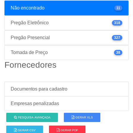
Não encontrado
11
Pregão Eletrônico
318
Pregão Presencial
327
Tomada de Preço
38
Fornecedores
Documentos para cadastro
Empresas penalizadas
PESQUISA AVANÇADA
GERAR XLS
GERAR CSV
GERAR PDF