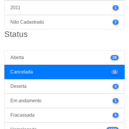
2011
1
Não Cadastrado
7
Status
Aberta
28
Cancelada
11
Deserta
4
Em andamento
1
Fracassada
5