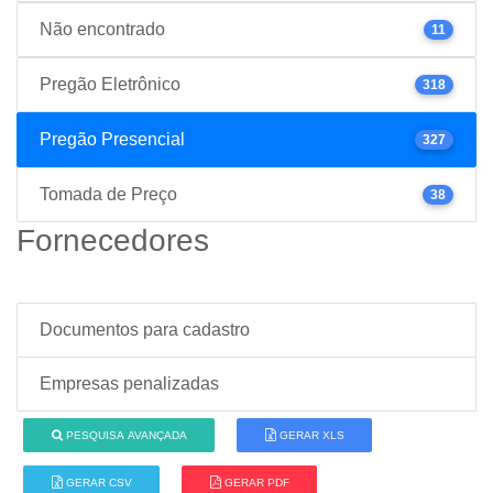
Não encontrado
11
Pregão Eletrônico
318
Pregão Presencial
327
Tomada de Preço
38
Fornecedores
Documentos para cadastro
Empresas penalizadas
PESQUISA AVANÇADA
GERAR XLS
GERAR CSV
GERAR PDF