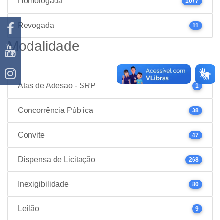
Homologada
1077
Revogada
11
Modalidade
Atas de Adesão - SRP
1
Concorrência Pública
38
Convite
47
Dispensa de Licitação
268
Inexigibilidade
80
Leilão
9