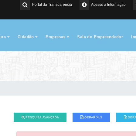
Portal da Transparência
Acesso à Informação
tura
Cidadão
Empresas
Sala do Empreendedor
I
PESQUISA AVANÇADA
GERAR XLS
GERA