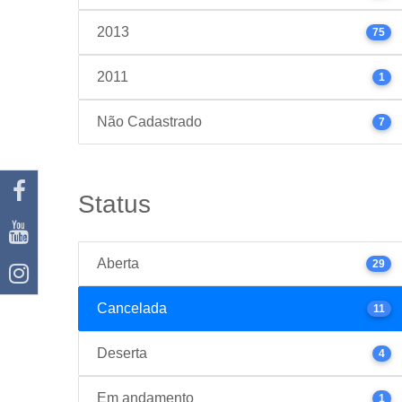
2013
75
2011
1
Não Cadastrado
7
Status
Aberta
29
Cancelada
11
Deserta
4
Em andamento
1