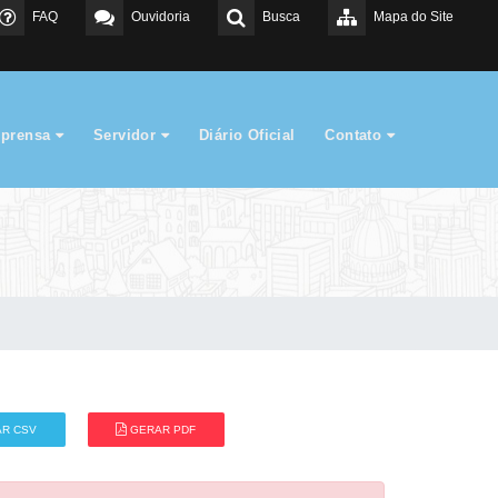
FAQ
Ouvidoria
Busca
Mapa do Site
mprensa
Servidor
Diário Oficial
Contato
R CSV
GERAR PDF