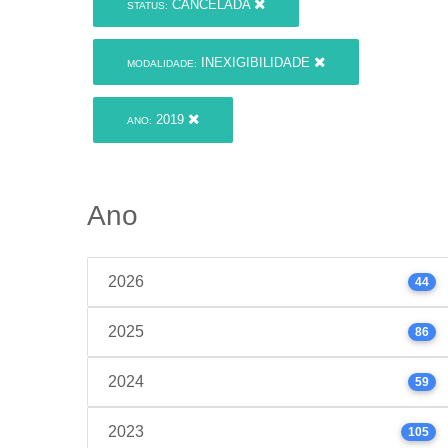
CANCELADA
STATUS:
INEXIGIBILIDADE
MODALIDADE:
2019
ANO:
Ano
2026
44
2025
86
2024
59
2023
105