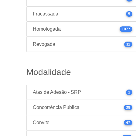
Fracassada
5
Homologada
1077
Revogada
11
Modalidade
Atas de Adesão - SRP
1
Concorrência Pública
38
Convite
47