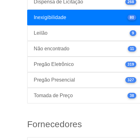
Dispensa de Licitação
268
Inexigibilidade
80
Leilão
9
Não encontrado
11
Pregão Eletrônico
319
Pregão Presencial
327
Tomada de Preço
38
Fornecedores