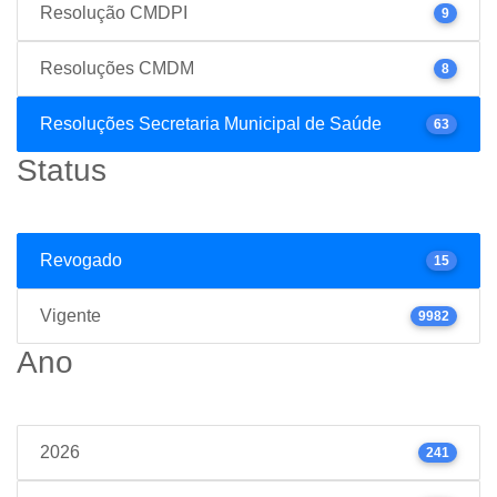
Resolução CMDPI
9
Resoluções CMDM
8
Resoluções Secretaria Municipal de Saúde
63
Status
Revogado
15
Vigente
9982
Ano
2026
241