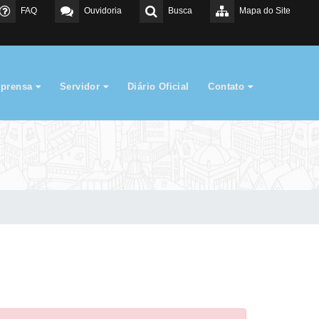
FAQ
Ouvidoria
Busca
Mapa do Site
mprensa
Servidor
Diário Oficial
Contato