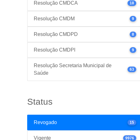
Resolução CMDCA
18
Resolução CMDM
9
Resolução CMDPD
8
Resolução CMDPI
9
Resolução Secretaria Municipal de
63
Saúde
Status
Revogado
15
Vigente
9976