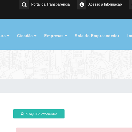
Portal da Transparência
Acesso à Informação
tura
Cidadão
Empresas
Sala do Empreendedor
I
PESQUISA AVANÇADA