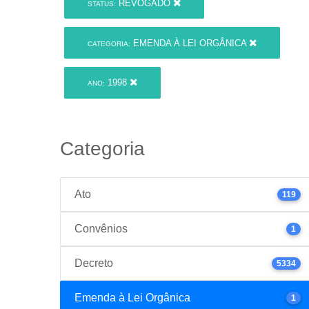
REVOGADO
STATUS:
EMENDA À LEI ORGÂNICA
CATEGORIA:
1998
ANO:
Categoria
Ato
119
Convênios
1
Decreto
5334
Emenda à Lei Orgânica
1